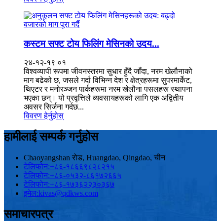
कस्टम सफ्ट टोय फिलिंग मेसिनको उदय...
२४-१२-१९ ०१
विश्वव्यापी रूपमा जीवनस्तरमा सुधार हुँदै जाँदा, नरम खेलौनाको
माग बढेको छ, जसले गर्दा विभिन्न देश र क्षेत्रहरूमा सुपरमार्केट,
थिएटर र मनोरञ्जन पार्कहरूमा नरम खेलौना पसलहरू स्थापना
भएका छन्। यो प्रवृत्तिले व्यवसायहरूको लागि एक अद्वितीय
अवसर सिर्जना गर्दछ...
विवरण हेर्नुहोस्
हामीलाई सम्पर्क गर्नुहोस
Chaoyangshan रोड, Huangdao, Qingdao, चीन
टेलिफोन:
+८६-१८६६९८२८२१५
टेलिफोन:
+८६-०५३२-८६१७२६६५
टेलिफोन:
+८६-१७३६२२३०३६७
इमेल:
kivas@qdkws.com
समाचारपत्र