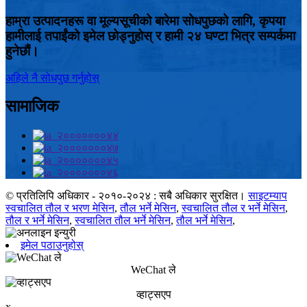
हाम्रा उत्पादनहरू वा मूल्यसूचीको बारेमा सोधपुछको लागि, कृपया
हामीलाई तपाईंको इमेल छोड्नुहोस् र हामी २४ घण्टा भित्र सम्पर्कमा
हुनेछौं।
अहिले नै सोधपुछ गर्नुहोस्
सामाजिक
© प्रतिलिपि अधिकार - २०१०-२०२४ : सबै अधिकार सुरक्षित।
साइटम्याप
स्वचालित तौल र भरण मेसिन
,
तौल भर्ने मेसिन
,
स्वचालित तौल र भर्ने मेसिन
,
तौल र भर्ने मेसिन
,
स्वचालित तौल भर्ने मेसिन
,
तौल भर्ने मेसिन
,
इमेल पठाउनुहोस्
WeChat ले
व्हाट्सएप
x